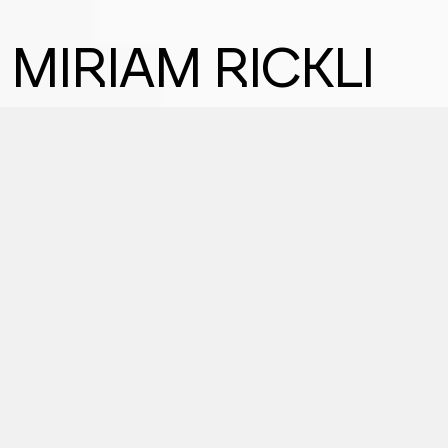
MIRIAM RICKLI
Schweizerin. Sympathisch. Multilingual.
Schweizer
Eventmoderatorin mit
mitreißendem Esprit