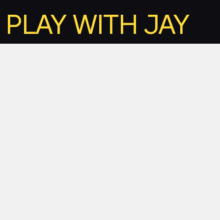
PLAY WITH JAY
Partyband. Frisch, frech, funky & feist.
Feiere mit der Partyband.
Best of Charts, House &
Clubmusik.
Play with Jay ist die moderne Partyband, die