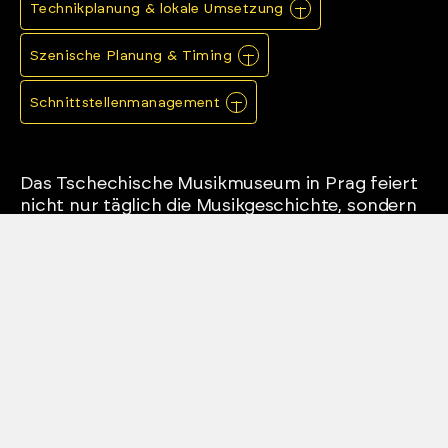
Technikplanung & lokale Umsetzung
Szenische Planung & Timing
Schnittstellenmanagement
Das Tschechische Musikmuseum in Prag feiert
nicht nur täglich die Musikgeschichte, sondern
bietet als Location auch die perfekte Bühne für
moderne musikalische Inszenierungen
. Inmitten
der historischen Räume dieses besonderen
Hauses realisierte TONKOEPFE im Rahmen
eines exklusiven Events für die WÜSTENROT
Bausparkasse AG eine
Show
, die Raum, Klang
und Inszenierung zu einem Gesamtbild
verband.
Die Veranstaltung wurde in enger
Zusammenarbeit mit
Globo Incentives